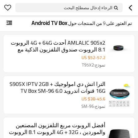
الرجاء إدخال مصطلح البحث
Android TV Box
تم العثور على
9
من المنتجات حول
AMLALIC 905x2 أحدث 4G + 64G الروبوت
8.1 الروبوت صندوق التلفزيون الذكية مع
بلوتوث 4.0 ، المزدوج مربع التلفزيون
US $
52
-
57.2
الروبوت المصنعين والموردين
نموذج:T95X2
الترا اتش دي امولوجيك S905X IPTV 2GB +
16G قنوات اندرويد 6.0 TV Box SM-96
Smart TV Box بلوتوث 4.0 اختياري
US $
38
-
45.6
نموذج:SM-96
أفضل الروبوت مربع التلفزيون المصنعين
والموردين ، 4G + 32G الروبوت 8.1 الروبوت