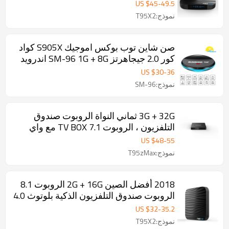
صندوق التلفزيون الذكية
US $
45
-
49.5
نموذج:T95X2
صن شاين توب بوكس ​​اموجيك S905X كواد
كور 2.0 جيجاهرتز SM-96 1G + 8G اندرويد
6.0 تلفزيون مربع واي فاي 4K H.265 دقات
US $
30
-
36
الوسائط اللاعبين بلوتوث اختياري
نموذج:SM-96
3G + 32G ثماني النواة الروبوت صندوق
التلفزيون ، الروبوت 7.1 TV BOX مع واي
فاي المزدوج والبلوتوث
US $
48
-
55
نموذج:T95zMax
2018 أفضل الصين 2G + 16G الروبوت 8.1
الروبوت صندوق التلفزيون الذكية بلوتوث 4.0
US $
32
-
35.2
نموذج:T95X2