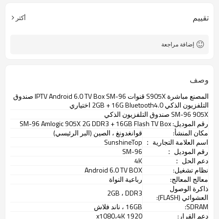
USD10 ~ USD50
سعر الوحدة
CKD، SKD، CBU
طريقة الشحن
تقييم
أكثر
20 ~ 30 يوما
موعد التسليم
شنتشن
ميناء فوب
إضافة مراجعة
وصف
المصنع مباشرة S905X قنوات IPTV Android 6.0 TV Box SM-96 صندوق
التلفزيون الذكي
2GB + 16G Bluetooth4.0 اختياري
SM-96 905X صندوق التلفزيون الذكي
رقم الموديل: SM-96 Amlogic 905X 2G DDR3 + 16GB Flash TV Box
مكان
المنشأ:
قوانغدونغ ، الصين (البر الرئيسي)
اسم العلامة التجارية
：
SunshineTop
رقم الموديل
：
SM-96
دعم الحل
：
4K
نظام تشغيل:
Android 6.0 TV BOX
معالج المعالج:
رباعية النواة
ذاكرة الوصول
2GB ، DDR3
العشوائي (FLASH):
SDRAM:
16GB ، ناند فلاش
دعم القرار:
1920 x1080،4K