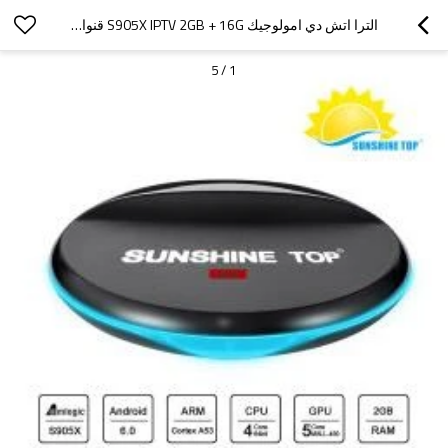
الترا اتش دي امولوجيك S905X IPTV 2GB + 16G قنوات اندرويد 6.0 TV BOX SM-96 SMART TV BOX بلوتوث 4.0 اختياري
5
/
1