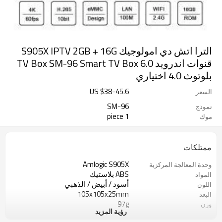
الترا اتش دي امولوجيك S905X IPTV 2GB + 16G
قنوات اندرويد 6.0 TV Box SM-96 Smart TV Box
بلوتوث 4.0 اختياري
US $
38
-
45.6
السعر
SM-96
نموذج
1 piece
موك
ممتلكات
Amlogic S905X
وحدة المعالجة المركزية
ABS بلاستيك
المواد
أسود / أبيض / الذهبي
اللون
105x105x25mm
البعد
97g
وزن
رؤية المزيد
100000PCS
20 جم الكمية