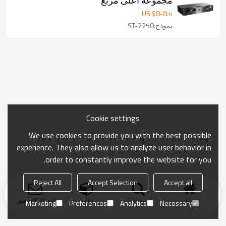
مجموعة أعلى مربع
US $
8
-
8.4
نموذج:ST-2250
Cookie settings
We use cookies to provide you with the best possible
experience. They also allow us to analyze user behavior in
order to constantly improve the website for you.
Reject All
Accept Selection
Accept all
منزل
بحث
فئة
ارسال التحقيق
Marketing
Preferences
Analytics
Necessary