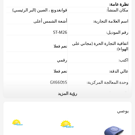
نظرة عامة:
مكان المنشأ:
قوانغدونغ ، الصين (البر الرئيسي)
اسم العلامة التجارية:
أشعة الشمس أعلى
رقم الموديل:
ST-M26
اتفاقية التجارة الحرة (مجاني على
نعم فعلا
الهواء):
اكتب:
رقمي
عالي الدقة:
نعم فعلا
وحدة المعالجة المركزية:
GX6605S
ذاكرة متنقله:
32 م بت
رؤية المزيد
SDRAM:
512 م بت
يوصي
معيار استقبال الأقمار الصناعية:
فك تشفير القناة:
DVB-S / S2 متوافق
المعيار: MPEG-2 MP @ ML ، H.264
الفيديو Decording: