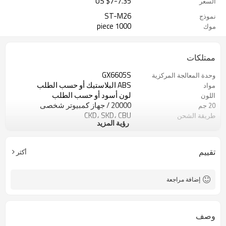
US $
7
-
7.35
السعر
ST-M26
نموذج
1000 piece
موك
ممتلكات
GX6605S
وحدة المعالجة المركزية
ABS البلاستيك أو حسب الطلب
مواد
لون أسود أو حسب الطلب
اللون
20000 / جهاز كمبيوتر شخصى
20 جم
CKD، SKD، CBU
طريقة الشحن
رؤية المزيد
20-30 يومًا
موعد التسليم
شنتشن
ميناء فوب
تقييم
أكثر
إضافة مراجعة
وصف