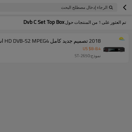
الرجاء إدخال مصطلح البحث
Dvb C Set Top Box
تم العثور على
1
من المنتجات حول
2018 تصميم جديد كامل HD DVB-S2 MPEG4 استقبال الأقمار الصناعية مجموعة فك التشفير
US $
8
-
8.4
نموذج:ST-2650