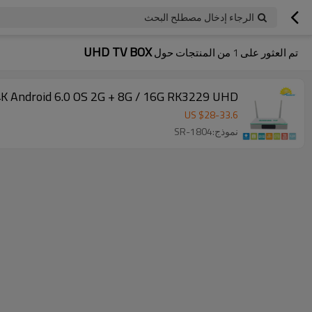
الرجاء إدخال مصطلح البحث
UHD TV BOX
تم العثور على
1
من المنتجات حول
SR-1804 4K Android 6.0 OS 2G + 8G / 16G RK3229 UHD سمارت tory
US $
28
-
33.6
نموذج:SR-1804