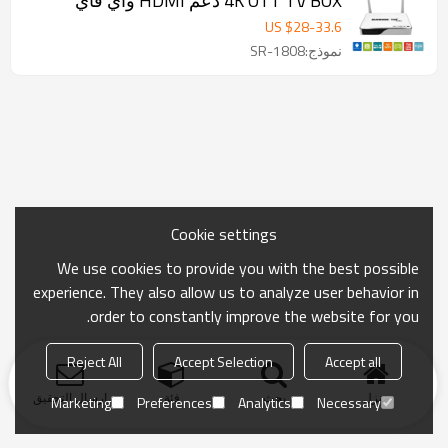
4K OTT TV BOX دعم HDMI واي فاي
H.265 3D إيثرنت
US $
28
-
33.6
نموذج:SR-1808
Cookie settings
We use cookies to provide you with the best possible
experience. They also allow us to analyze user behavior in
order to constantly improve the website for you.
Reject All
Accept Selection
Accept all
منزل
بحث
فئة
ارسال التحقيق
Marketing
Preferences
Analytics
Necessary