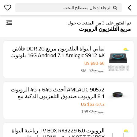
الرجاء إدخال مصطلح البحث
تم العثور على
3
من المنتجات حول
مربع التلفزيون الروبوت
ثماني النواة التلفزيون مربع DDR 2G فلاش
16G Andriod 7.1 Amlogic S912 4K بلوتوث
اختياري OTT TV BOX
US $
50
-
66
نموذج:SM-92
AMLALIC 905x2 أحدث 4G + 64G الروبوت
8.1 الروبوت صندوق التلفزيون الذكية مع
بلوتوث 4.0 ، المزدوج مربع التلفزيون
US $
52
-
57.2
الروبوت المصنعين والموردين
نموذج:T95X2
الروبوت 6.0 TV BOX RK3229 رباعية النواة