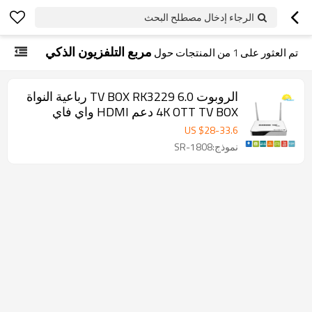
الرجاء إدخال مصطلح البحث
مربع التلفزيون الذكي
تم العثور على
1
من المنتجات حول
الروبوت 6.0 TV BOX RK3229 رباعية النواة
4K OTT TV BOX دعم HDMI واي فاي
H.265 3D إيثرنت
US $
28
-
33.6
نموذج:SR-1808