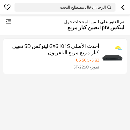
الرجاء إدخال مصطلح البحث
تم العثور على
1
من المنتجات حول
لينكس Iptv تعيين كبار مربع
أحدث الأصلي GX6101S لينوكس SD تعيين
كبار مربع مربع التلفزيون
US $
6.5
-
6.82
نموذج:ST-2258