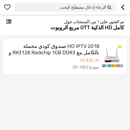
الرجاء إدخال مصطلح البحث
تم العثور على
1
من المنتجات حول
كامل HD الذكية OTT مربع الروبوت
2018 HD IPTV صندوق كودي محملة
بالكامل مع RK3128 Rockchip 1GB DDR3 و
8GB NAND FLASH Android تعيين كبار
US $
20
-
24
مربع التلفزيون
نموذج:SR-1802