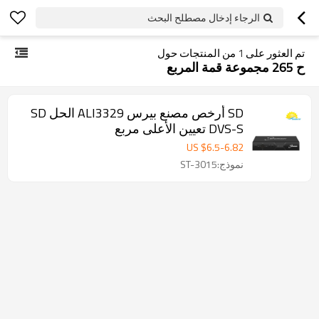
الرجاء إدخال مصطلح البحث
تم العثور على
1
من المنتجات حول
ح 265 مجموعة قمة المربع
SD أرخص مصنع بيرس ALI3329 الحل SD
DVS-S تعيين الأعلى مربع
US $
6.5
-
6.82
نموذج:ST-3015