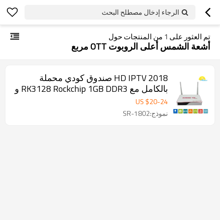
الرجاء إدخال مصطلح البحث
تم العثور على
1
من المنتجات حول
أشعة الشمس أعلى الروبوت OTT مربع
2018 HD IPTV صندوق كودي محملة
بالكامل مع RK3128 Rockchip 1GB DDR3 و
8GB NAND FLASH Android تعيين كبار
US $
20
-
24
مربع التلفزيون
نموذج:SR-1802