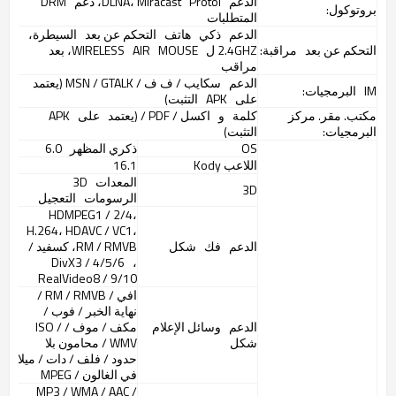
الدعم
DLNA، Miracast
Protol، دعم
DRM
بروتوكول:
المتطلبات
الدعم
ذكي
هاتف
التحكم عن بعد
السيطرة،
التحكم عن بعد
مراقبة:
2.4GHZ ل
WIRELESS
MOUSE، بعد
AIR
مراقب
الدعم
سكايب / ف ف / MSN / GTALK (يعتمد
IM
البرمجيات:
على
APK
التثبت)
مكتب. مقر. مركز
كلمة
و
اكسل / PDF / (يعتمد
على
APK
البرمجيات:
التثبت)
OS
ذكري المظهر
6.0
اللاعب Kody
16.1
المعدات
3D
3D
الرسومات
التعجيل
HDMPEG1 / 2/4،
H.264، HDAVC / VC1،
الدعم
فك
شكل
RM / RMVB، كسفيد /
DivX3 / 4/5/6
،
RealVideo8 / 9/10
افي / RM / RMVB /
نهاية الخبر / فوب /
الدعم
وسائل الإعلام
مكف / موف / ISO /
شكل
WMV / محامون بلا
حدود / فلف / دات / ميلا
في الغالون / MPEG
MP3 / WMA / AAC /