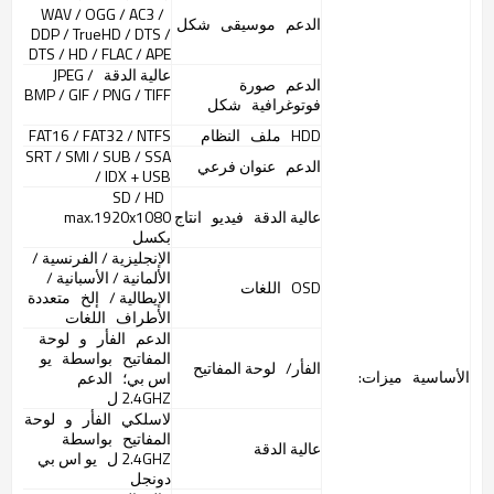
WAV / OGG / AC3 ​​/
الدعم
موسيقى
شكل
DDP / TrueHD / DTS /
DTS / HD / FLAC / APE
عالية الدقة
JPEG /
الدعم
صورة
BMP / GIF / PNG / TIFF
فوتوغرافية
شكل
HDD
ملف
النظام
FAT16 / FAT32 / NTFS
SRT / SMI / SUB / SSA
الدعم
عنوان فرعي
/ IDX + USB
SD / HD
عالية الدقة
فيديو
انتاج
max.1920x1080
بكسل
الإنجليزية / الفرنسية /
الألمانية / الأسبانية /
OSD
اللغات
الإيطالية /
إلخ
متعددة
الأطراف
اللغات
الدعم
الفأر
و
لوحة
المفاتيح
بواسطة
يو
الفأر/
لوحة المفاتيح
الأساسية
ميزات:
اس بي؛
الدعم
2.4GHZ ل
لاسلكي
الفأر
و
لوحة
المفاتيح
بواسطة
عالية الدقة
2.4GHZ ل
يو اس بي
دونجل