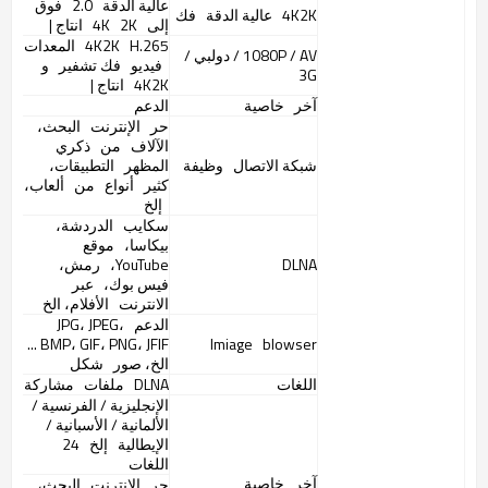
عالية الدقة
2.0
فوق
4K2K
عالية الدقة
فك
إلى
4K
2K
انتاج |
H.265
4K2K
المعدات
1080P / AV / دولبي /
فيديو
فك تشفير
و
3G
4K2K
انتاج |
آخر
خاصية
الدعم
حر
الإنترنت
البحث،
الآلاف
من
ذكري
شبكة الاتصال
وظيفة
المظهر
التطبيقات،
كثير
أنواع
من
ألعاب،
إلخ
سكايب
الدردشة،
بيكاسا،
موقع
DLNA
YouTube،
رمش،
فيس بوك،
عبر
الانترنت
الأفلام، الخ
الدعم
JPG، JPEG،
BMP، GIF، PNG، JFIF ...
Imiage
blowser
الخ، صور
شكل
اللغات
DLNA
ملفات
مشاركة
الإنجليزية / الفرنسية /
الألمانية / الأسبانية /
الإيطالية
إلخ
24
اللغات
آخر
خاصية
حر
الإنترنت
البحث،