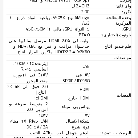
واي فاي:
2.4GHZ ل
تكرر:
2.0G
وحدة المعالجة
AMLogic نوع
S905X، رباعية
النواة
ذراع
C-
المركزية:
A53
GPU:
5
النواة
GPU، مالي
450،750MHz
بلوتوث (اختياري):
BT4.0
بوليت في
HDMI
2.0A
مرسل
بما فيها
على
فلم فيديو
انتاج:
حد سواء
مراقب
و
فيز
مع
HDR، CEC
و
HDCP2.2،4Kx2K60
ماكس
القرار
انتاج
مواصفات
إيثرنت: 10 / 100M،
LAN
اساسي
RJ-45
AV
في
AV (3
في
1) بورت
SPDIF / IEC958
متحد المحور
2.0
فوق
إلى
2K
4K
HDMI
انتاج |
المعدات
HDMI
خارج
1xHDMI
2
متوسط
سرعة
يو
يو اس بي
ميناء
اس بي
2.0
1xAV
AV
شبكة الاتصال
LAN
RJ45
1X
ميناء
قوة
يتبرع
5V / 2A
DC
البرمجيات
تمديد:
الدعم
جوجل
لعب
وAPK
التثبت