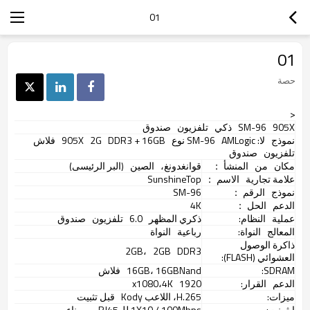
01
01
حصة
<
905X
SM-96
ذكي
تلفزيون
صندوق
نموذج
لا: SM-96
AMLogic نوع
905X
DDR3 + 16GB
2G
فلاش
تلفزيون
صندوق
مكان
من
المنشأ
：
قوانغدونغ،
الصين
(البر الرئيسى)
علامة تجارية
الاسم
：
SunshineTop
نموذج
الرقم
：
SM-96
الدعم
الحل
：
4K
عملية
النظام:
ذكري المظهر
6.0
تلفزيون
صندوق
المعالج
النواة:
رباعية
النواة
ذاكرة الوصول
2GB،
2GB
DDR3
العشوائي (FLASH):
SDRAM:
16GB، 16GBNand
فلاش
الدعم
القرار:
1920
x1080،4K
ميزات:
H.265، اللاعب Kody
قبل تثبيت
إيثرنت:
1X10 / 100Mbps للRJ45 و
ميناء