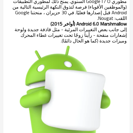
مطوري Google I / O السنوي. يمنح ذلك لمطوري التطبيقات
(والموظفين الأقوياء) فرصة لتذوق النكهة الرئيسية التالية من
Android قبل إصدارها فعليًا. في 30 حزيران ، منحتنا Google
اللقب: Nougat.
Android 6.0 Marshmallow (أواخر 2015)
إلى جانب بعض التغييرات المرئية - مثل قاذفة جديدة ولوحة
إشعارات منقحة - رأينا زوجًا تحت تغييرات غطاء المحرك
وميزات جديدة (كما هو الحال دائمًا).