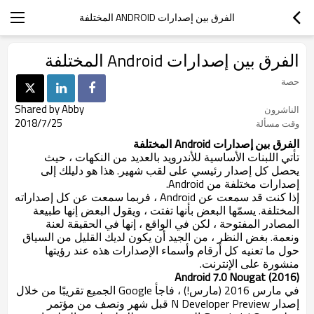
الفرق بين إصدارات ANDROID المختلفة
الفرق بين إصدارات Android المختلفة
حصة
Shared by Abby
الناشرون
2018/7/25
وقت مسألة
الفرق بين
إصدارات Android المختلفة
تأتي اللبنات الأساسية للأندرويد بالعديد من النكهات ، حيث
يحصل كل إصدار رئيسي على لقب شهير. هذا هو دليلك إلى
إصدارات مختلفة من Android.
إذا كنت قد سمعت عن Android ، فربما سمعت عن كل إصداراته
المختلفة. يسمّها البعض بأنها تفتت ، ويقول البعض إنها طبيعة
المصادر المفتوحة ، لكن في الواقع ، إنها في الحقيقة لعنة
ونعمة. بغض النظر ، من الجيد أن يكون لديك القليل من السياق
حول ما تعنيه كل أرقام وأسماء الإصدارات هذه عند رؤيتها
منشورة على الإنترنت.
Android
7.0
Nougat (2016)
في مارس 2016 (مارس!) ، فاجأ Google الجميع تقريبًا من خلال
إصدار N Developer Preview قبل شهر ونصف من مؤتمر