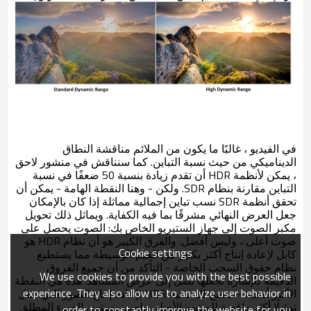
في الفيديو ، غالبًا ما يكون من الملائم مناقشة النطاق
الديناميكي من حيث نسبة التباين. كما سنناقش في منشور لاحق
، يمكن لأنظمة HDR أن تقدم زيادة بنسبة 50 ضعفًا في نسبة
التباين مقارنة بنظام SDR. ولكن - وهنا النقطة الهامة - يمكن أن
تحقق أنظمة SDR نسب تباين إجمالية مماثلة إذا كان بالإمكان
جعل العرض النهائي مشرقًا بما فيه الكفاية. ويماثل ذلك تحويل
مكبر الصوت إلى جهاز الستيريو الخاص بك: الصوت يحصل على
صوت أعلى ، وليس أفضل. والفرق الكبير هو أن نظام HDR هو
Cookie settings
كابل لإعادة إنتاج أكثر بكثير من القيم الوسيطة مما يستطيع
نظام حقوق السحب الخاصة - التأكد من أن جميع الفروق
We use cookies to provide you with the best possible
الدقيقة للإشارة تجعلها تصل إلى عرض المشاهد. هذه هي النقطة
experience. They also allow us to analyze user behavior in
الأكثر أهمية - تسمح لك تقنية HDR بإعادة إنتاج الصور التي تنقل
تمثيلًا أكثر واقعية للمشهد الأصلي. يلعب مستوى الضوء المطلق
order to constantly improve the website for you.