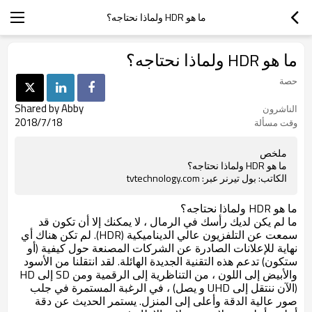
ما هو HDR ولماذا نحتاجه؟
ما هو HDR ولماذا نحتاجه؟
حصة
Shared by Abby
الناشرون
2018/7/18
وقت مسألة
ملخص
ما هو HDR ولماذا نحتاجه؟
الكاتب: بول تيرنر عبر: tvtechnology.com
ما هو HDR ولماذا نحتاجه؟
ما لم يكن لديك رأسك في الرمال ، لا يمكنك إلا أن تكون قد
سمعت عن التلفزيون عالي الديناميكية (HDR). لم تكن هناك أي
نهاية للإعلانات الصادرة عن الشركات المصنعة حول كيفية (أو
ستكون) تدعم هذه التقنية الجديدة الهائلة. لقد انتقلنا من الأسود
والأبيض إلى اللون ، من التناظرية إلى الرقمية ومن SD إلى HD
(الآن ننتقل إلى UHD و يصل) ، في الرغبة المستمرة في جلب
صور عالية الدقة وأعلى إلى المنزل. يستمر الحديث عن دقة