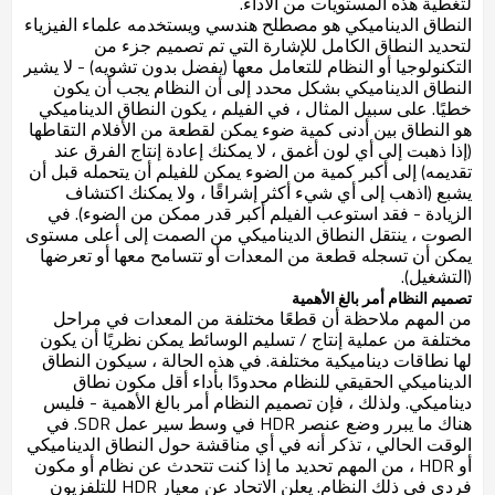
لتغطية هذه المستويات من الأداء.
النطاق الديناميكي هو مصطلح هندسي ويستخدمه علماء الفيزياء
لتحديد النطاق الكامل للإشارة التي تم تصميم جزء من
التكنولوجيا أو النظام للتعامل معها (يفضل بدون تشويه) - لا يشير
النطاق الديناميكي بشكل محدد إلى أن النظام يجب أن يكون
خطيًا. على سبيل المثال ، في الفيلم ، يكون النطاق الديناميكي
هو النطاق بين أدنى كمية ضوء يمكن لقطعة من الأفلام التقاطها
(إذا ذهبت إلى أي لون أغمق ، لا يمكنك إعادة إنتاج الفرق عند
تقديمه) إلى أكبر كمية من الضوء يمكن للفيلم أن يتحمله قبل أن
يشبع (اذهب إلى أي شيء أكثر إشراقًا ، ولا يمكنك اكتشاف
الزيادة - فقد استوعب الفيلم أكبر قدر ممكن من الضوء). في
الصوت ، ينتقل النطاق الديناميكي من الصمت إلى أعلى مستوى
يمكن أن تسجله قطعة من المعدات أو تتسامح معها أو تعرضها
(التشغيل).
تصميم النظام أمر بالغ الأهمية
من المهم ملاحظة أن قطعًا مختلفة من المعدات في مراحل
مختلفة من عملية إنتاج / تسليم الوسائط يمكن نظريًا أن يكون
لها نطاقات ديناميكية مختلفة. في هذه الحالة ، سيكون النطاق
الديناميكي الحقيقي للنظام محدودًا بأداء أقل مكون نطاق
ديناميكي. ولذلك ، فإن تصميم النظام أمر بالغ الأهمية - فليس
هناك ما يبرر وضع عنصر HDR في وسط سير عمل SDR. في
الوقت الحالي ، تذكر أنه في أي مناقشة حول النطاق الديناميكي
أو HDR ، من المهم تحديد ما إذا كنت تتحدث عن نظام أو مكون
فردي في ذلك النظام. يعلن الاتحاد عن معيار HDR للتلفزيون