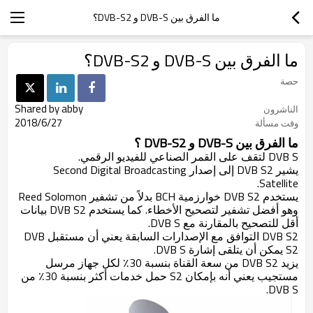
ما الفرق بين DVB-S و DVB-S2؟
ما الفرق بين DVB-S و DVB-S2؟
حصة
Shared by abby
الناشرون
2018/6/27
وقت مسألة
ما الفرق بين DVB-S و DVB-S2
؟
DVB S لتقف على القمر الصناعي للفيديو الرقمي.
يشير DVB S2 إلى إصدار Second Digital Broadcasting
Satellite.
يستخدم DVB S2 خوارزمية BCH بدلاً من تشفير Reed Solomon
وهو أفضل تشفير لتصحيح الأخطاء. كما يستخدم DVB S2 بيانات
أقل للتصحيح بالمقارنة مع DVB S.
DVB S2 التوافق مع الإصدارات السابقة يعني أن مستقبل DVB
S2 يمكن أن يتلقى إشارة DVB S.
يزيد DVB S2 من سعة القناة بنسبة 30٪ لكل جهاز مرسل
مستجيب يعني أنه بإمكان S2 حمل خدمات أكثر بنسبة 30٪ من
DVB S.