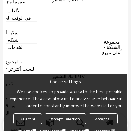
عموما مع البح
الألعاب وغ
في الوقت الحاضر 
مجه
يمكن أن ت
شبكة النط
مجموعة
الشبكة -
الخدمات مثل OTT تعيين مربع العلوي 
أعلى مربع
1 ، المحتوى الذي يوفره جهاز استقبال IPTV
ليست أكثر ثراء من جهاز اس
IPTV فك التشفير
تق
Cookie settings
2 ، وتوفير IPTV ومحتوى OTT
ال
We use cookies to provide you with the best possible
3 ، يتم نقل برنامج IPTV
experience. They also allow us to analyze user behavior in
order to constantly improve the website for you.
من قبل ا
الشبكة 
Reject All
Accept Selection
Accept all
تن
منزل
بحث
فئة
ارسال التحقيق
Marketing
Preferences
Analytics
Necessary