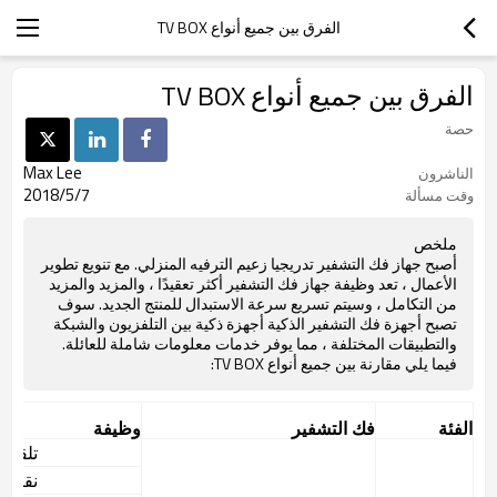
الفرق بين جميع أنواع TV BOX
الفرق بين جميع أنواع TV BOX
حصة
Max Lee
الناشرون
2018/5/7
وقت مسألة
ملخص
أصبح جهاز فك التشفير تدريجيا زعيم الترفيه المنزلي. مع تنويع تطوير
الأعمال ، تعد وظيفة جهاز فك التشفير أكثر تعقيدًا ، والمزيد والمزيد
من التكامل ، وسيتم تسريع سرعة الاستبدال للمنتج الجديد. سوف
تصبح أجهزة فك التشفير الذكية أجهزة ذكية بين التلفزيون والشبكة
والتطبيقات المختلفة ، مما يوفر خدمات معلومات شاملة للعائلة.
فيما يلي مقارنة بين جميع أنواع TV BOX:
الفئة
فك التشفير
وظيفة
تلقي 
نقل ع