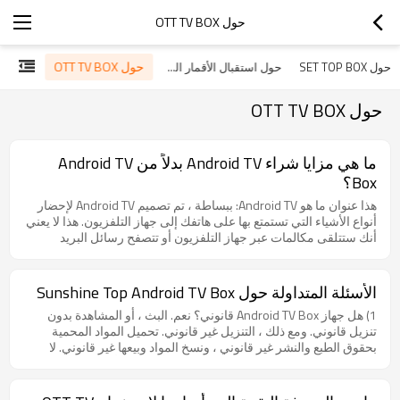
حول OTT TV BOX
حول OTT TV BOX
حول SET TOP BOX
حول استقبال الأقمار الصناعية الرقمية
حول OTT TV BOX
ما هي مزايا شراء Android TV بدلاً من Android TV
Box؟
هذا عنوان ما هو Android TV: ببساطة ، تم تصميم Android TV لإحضار
أنواع الأشياء التي تستمتع بها على هاتفك إلى جهاز التلفزيون. هذا لا يعني
أنك ستتلقى مكالمات عبر جهاز التلفزيون أو تتصفح رسائل البريد
الإلكتروني ، ولكن الأمر يتعلق بسهولة التنقل والوصول إلى الترفيه
والتفاعل البسيط. يتعلق الأمر بجعل تلفزيونك ذكيًا والقيام بذلك من
خلال واجهة يمكن التعرف عليها وسهلة الاستخدام. ما هو Android TV
الأسئلة المتداولة حول Sunshine Top Android TV Box
box: صندوق Android TV هو ببساطة صندوق تلفزيون يعمل بنظام
1) هل جهاز Android TV Box قانوني؟ نعم. البث ، أو المشاهدة بدون
التشغيل Android. هذا هو نفس نظام التشغيل الذي يعمل على هاتفك
تنزيل قانوني. ومع ذلك ، التنزيل غير قانوني. تحميل المواد المحمية
الذكي وجهازك اللوحي وملايين الأجهزة الأخرى في جميع أنحاء العالم.
بحقوق الطبع والنشر غير قانوني ، ونسخ المواد وبيعها غير قانوني. لا
سيحول Android Box أي تلفزيون إلى تلفزيون ذكي حيث يمكنك دفق
يقوم صندوق Android TV الخاص بنا بتنزيل أو تحميل أو تخزين أي
محتوى الوسائط. ومع ذلك ، يحتوي Smart TV على كل شيء لأنك تحتاج
وسائط ، وليس له أي ارتباط بالمواقع التي تستضيف الوسائط. لا يتصل
فقط إلى الاتصال بالإنترنت وتكون قادرًا على دفق محتوى الوسائط.
صندوق Android TV الخاص بنا إلا بمواقع الويب ويقوم ببث البيانات
الاختلاف هو أن التلفزيون الذكي يحتوي على ميزات مختلفة وبالتالي فهو